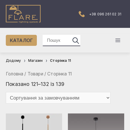
Перейти
до
вмісту
+38 096 261 02 31
Шукати:
КАТАЛОГ
Mai
Men
Додому
Магазин
Сторінка 11
Головна
/
Товари
/ Сторінка 11
Показано 121–132 із 139