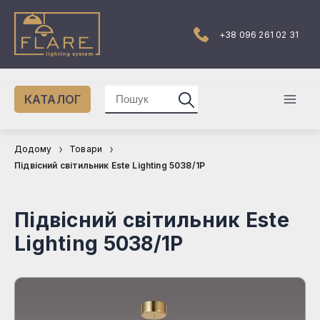
Перейти
до
вмісту
+38 096 261 02 31
Шукати:
КАТАЛОГ
Mai
Men
Додому
Товари
Підвісний світильник Este Lighting 5038/1P
Підвісний світильник Este
Lighting 5038/1P