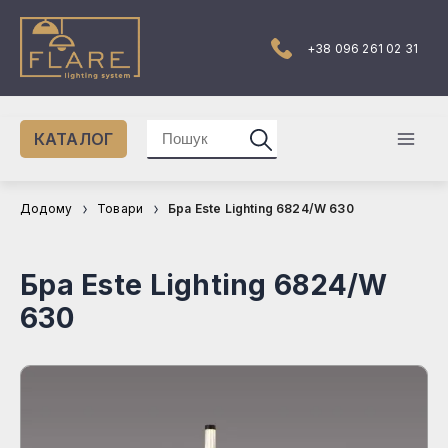
Перейти
до
вмісту
+38 096 261 02 31
Шукати:
КАТАЛОГ
Mai
Men
Додому
Товари
Бра Este Lighting 6824/W 630
Бра Este Lighting 6824/W
630