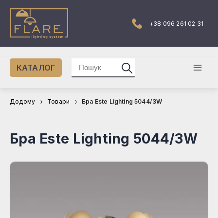
Перейти
до
вмісту
+38 096 261 02 31
Шукати:
КАТАЛОГ
Mai
Men
Додому
Товари
Бра Este Lighting 5044/3W
Бра Este Lighting 5044/3W