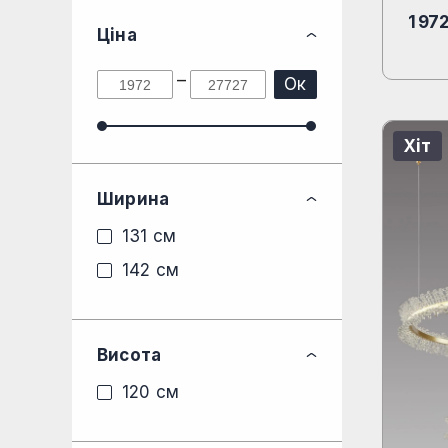
1 97
Ціна
–
Ок
Хіт
Ширина
131 см
142 см
Висота
120 см