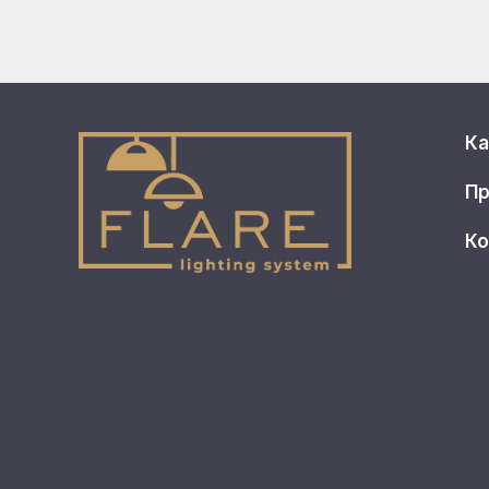
Ка
Пр
Ко