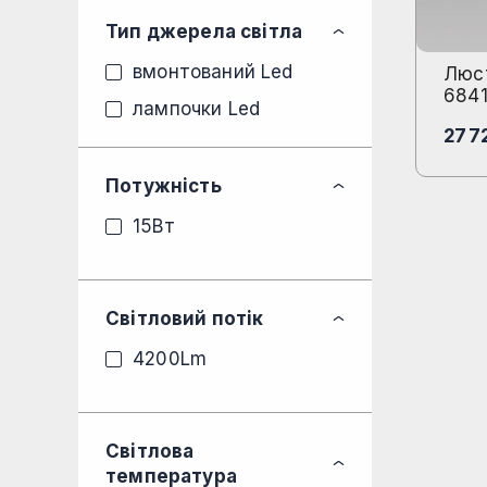
Тип джерела світла
вмонтований Led
Люст
684
лампочки Led
27 7
Потужність
15Вт
Світловий потік
4200Lm
Світлова
температура