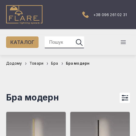
Перейти
до
вмісту
+38 096 261 02 31
Шукати:
КАТАЛОГ
Mai
Men
Додому
Товари
Бра
Бра модерн
Бра модерн