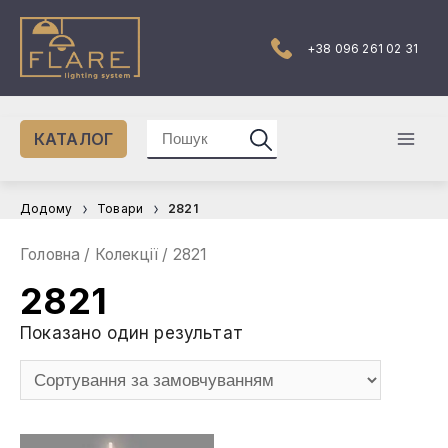
Перейти
до
вмісту
+38 096 261 02 31
Шукати:
КАТАЛОГ
Mai
Men
Додому
Товари
2821
Головна
/ Колекції / 2821
2821
Показано один результат